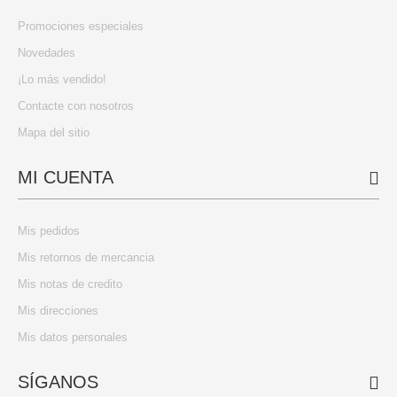
Promociones especiales
Novedades
¡Lo más vendido!
Contacte con nosotros
Mapa del sitio
MI CUENTA
Mis pedidos
Mis retornos de mercancia
Mis notas de credito
Mis direcciones
Mis datos personales
SÍGANOS